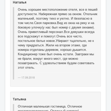
Наталья
Очень хорошее местоположение отеля, все в пешей
доступности. Набережная прямо за окном. Отельчик
маленький, поэтому тихо и уютно. И безопасно в
том числе.Своя парковка.Вид из окна на реку и на
боковую улочку(у нас был номер с двумя окнами).
Очень приветливый персонал.Все девушки всегда
все подскажут и помогут.Очень все чисто,
постельное белье новое.Убирают тщательно, не к
чему придраться. Жили на втором этаже, где
номера отделаны деревом, хорошо дышится.
Кондиционер тоже был очень кстати. Завтраки мы
не брали, вокруг много мест, где можно
позавтракать. С удовольствием будем советовать
этот отель.
17.09.2018
Татьяна
Отличная маленькая гостиница. Отличное
месторасположение. Отличный завтрак!